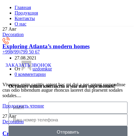
Главная
Продукция
Контакты
О нас
27
Авг
Decoration
Exploring Atlanta’s modern homes
+998(99)799 50 67
27.08.2021
ЗАКАЗАТЬ ЗВОНОК
От
uzdomkur
0
комментарии
Vivamus enim sagittis aptent hac mi dui a per aptent suspendisse
Оставьте ваши контакты и мы вам перезвоним!
cras odio bibendum augue rhoncus laoreet dui praesent sodales
sodales....
Продолжить чтение
27
Авг
Decoration
Отправить
Creative water features and exterior