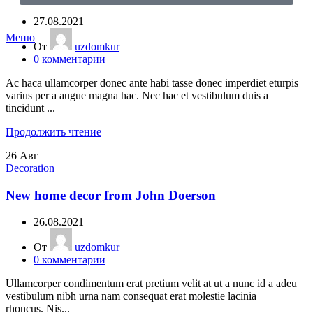
27.08.2021
Меню
От
uzdomkur
0
комментарии
Ac haca ullamcorper donec ante habi tasse donec imperdiet eturpis
varius per a augue magna hac. Nec hac et vestibulum duis a
tincidunt ...
Продолжить чтение
26
Авг
Decoration
New home decor from John Doerson
26.08.2021
От
uzdomkur
0
комментарии
Ullamcorper condimentum erat pretium velit at ut a nunc id a adeu
vestibulum nibh urna nam consequat erat molestie lacinia
rhoncus. Nis...